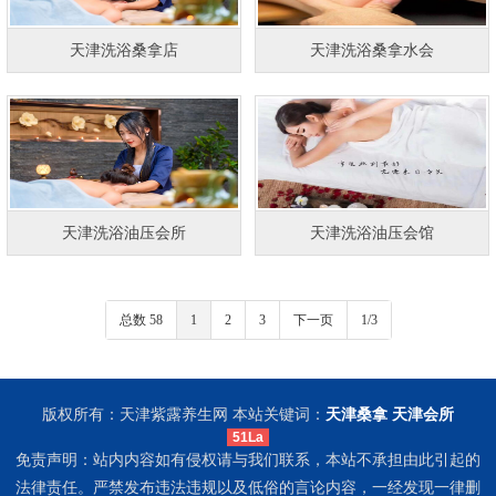
天津洗浴桑拿店
天津洗浴桑拿水会
天津洗浴油压会所
天津洗浴油压会馆
总数 58
1
2
3
下一页
1/3
版权所有：天津紫露养生网 本站关键词：
天津桑拿
天津会所
51La
免责声明：站内内容如有侵权请与我们联系，本站不承担由此引起的
法律责任。严禁发布违法违规以及低俗的言论内容，一经发现一律删