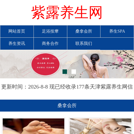
紫露养生网
网站首页
足浴按摩
桑拿会所
养生SPA
养生资讯
商务合作
联系我们
更新时间：2026-8-8 现已经收录177条天津紫露养生网信
息
桑拿会所